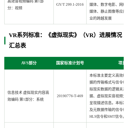
高效音视频编码 第1部
GY/T 299.1-2016
媒体、数字电影、网络
分：视频
媒体、静止图像等应用
业的跨越发展
VR系列标准：《虚拟现实》（VR）进展情况
汇总表
AVS部分
国家标准计划号
项目
本标准主要定义高效编
据的传输格式与信令格
拟现实数据的逻辑关系
信息技术 虚拟现实内容高
20190776-T-469
据、虚拟现实音视频元
效编码 第1部分：系统
呈现描述信息。本标准
及元数据传输的信令格式
HLS信令和SMT信令。