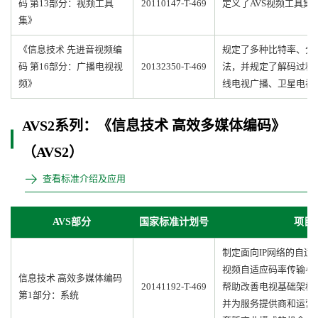
码 第13部分：视频工具
20110147-T-469
定义了AVS视频工具集
集》
《信息技术 先进音视频编
规定了多种比特率、分
码 第16部分：广播电视视
20132350-T-469
法，并规定了解码过程
频》
线电视广播、卫星电视
AVS2系列：《信息技术 高效多媒体编码》
（AVS2）
查看标准介绍及应用
AVS部分
国家标准计划号
项目
制定面向IP网络的自
视频自适应码率传输与
信息技术 高效多媒体编码
20141192-T-469
帮助改善电视基础架构
第1部分：系统
并为服务提供商和运营