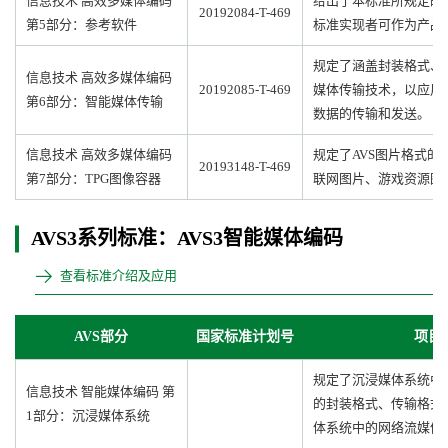
信息技术 高效多媒体编码
给出了本标准所规定的
20192084-T-469
第5部分：参考软件
标准实现者可作为产品
规定了涵盖封装格式、
信息技术 高效多媒体编码
20192085-T-469
媒体传输技术，以应用
第6部分：智能媒体传输
数据的传输和发送。
信息技术 高效多媒体编码
规定了AVS图片格式
20193148-T-469
第7部分：TPG图像容器
联网图片、游戏资源图片
AVS3系列标准：AVS3智能媒体编码
查看标准介绍及应用
AVS部分
国家标准计划号
项目
规定了沉浸媒体系统中
信息技术 智能媒体编码 第
的封装格式、传输格式
1部分：沉浸媒体系统
体系统中的网络流媒体