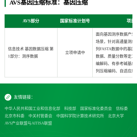
AVS基因压缩标准：基因压缩
AVS部分
国家标准计划号
项目
面向基因测序数据产生
场景，针对高通量测序原
信息技术 基因数据压缩 第
列FASTA数据中的基
立项申请中
1部分：测序数据
数据、质量分数等定义
编解码、有参考碱基序
列压缩编码、自适应质
友情链接：
中华人民共和国工业和信息化部
科技部
国家标准化委员会
信标委
北京市科委
中关村管委会
中国科学院计算技术研究所
北京大学
AVS产业联盟与AITISA联盟