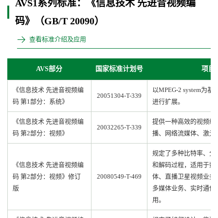
AVS1系列标准：《信息技术 先进音视频编
码》（GB/T 20090）
查看标准介绍及应用
AVS部分
国家标准计划号
项目
《信息技术 先进音视频编
以MPEG-2 system
20051304-T-339
码 第1部分：系统》
进行扩展。
《信息技术 先进音视频编
提供一种高效的视频编
20032265-T-339
码 第2部分：视频》
播、网络流媒体、激光
规定了多种比特率、分
《信息技术 先进音视频编
和解码过程，适用于数
码 第2部分：视频》修订
20080549-T-469
体、直播卫星视频业务
版
多媒体业务、实时通信
用。