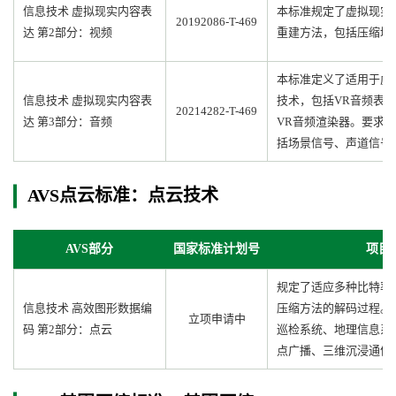
信息技术 虚拟现实内容表
本标准规定了虚拟现实
20192086-T-469
达 第2部分：视频
重建方法，包括压缩域
本标准定义了适用于虚
信息技术 虚拟现实内容表
技术，包括VR音频表
20214282-T-469
达 第3部分：音频
VR音频渲染器。要求
括场景信号、声道信号
AVS点云标准：点云技术
AVS部分
国家标准计划号
项目
规定了适应多种比特率
信息技术 高效图形数据编
压缩方法的解码过程。
立项申请中
码 第2部分：点云
巡检系统、地理信息系
点广播、三维沉浸通信