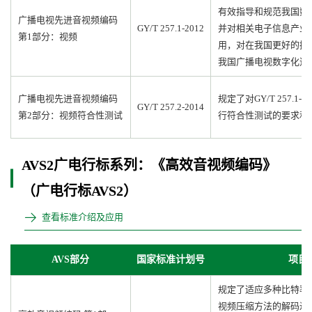
有效指导和规范我国数
广播电视先进音视频编码
GY/T 257.1-2012
并对相关电子信息产业
第1部分：视频
用，对在我国更好的推
我国广播电视数字化进
广播电视先进音视频编码
规定了对GY/T 257.1
GY/T 257.2-2014
第2部分：视频符合性测试
行符合性测试的要求和
AVS2广电行标系列：《高效音视频编码》
（广电行标AVS2）
查看标准介绍及应用
AVS部分
国家标准计划号
项目
规定了适应多种比特率
视频压缩方法的解码过