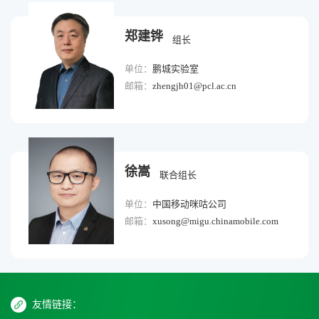
郑建铧
组长
单位：
鹏城实验室
邮箱：
zhengjh01@pcl.ac.cn
徐嵩
联合组长
单位：
中国移动咪咕公司
邮箱：
xusong@migu.chinamobile.com
友情链接：