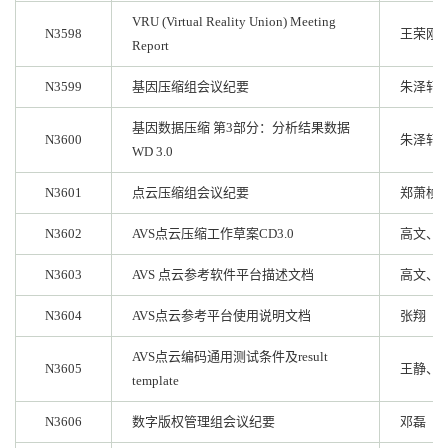
VRU (Virtual Reality Union) Meeting
N3598
王荣刚
Report
N3599
基因压缩组会议纪要
朱泽轩
基因数据压缩 第3部分：分析结果数据
N3600
朱泽轩
WD 3.0
N3601
点云压缩组会议纪要
郑萧桢
N3602
AVS点云压缩工作草案CD3.0
高文、
N3603
AVS 点云参考软件平台描述文档
高文、
N3604
AVS点云参考平台使用说明文档
张翔
AVS点云编码通用测试条件及result
N3605
王静、
template
N3606
数字版权管理组会议纪要
邓磊