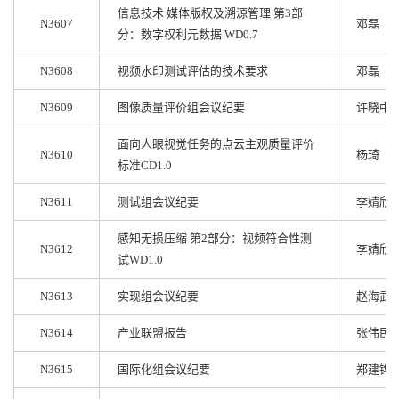
信息技术 媒体版权及溯源管理 第3部
N3607
邓磊
分：数字权利元数据 WD0.7
N3608
视频水印测试评估的技术要求
邓磊
N3609
图像质量评价组会议纪要
许晓中
面向人眼视觉任务的点云主观质量评价
N3610
杨琦
标准CD1.0
N3611
测试组会议纪要
李婧欣
感知无损压缩 第2部分：视频符合性测
N3612
李婧欣
试WD1.0
N3613
实现组会议纪要
赵海武
N3614
产业联盟报告
张伟民
N3615
国际化组会议纪要
郑建铧