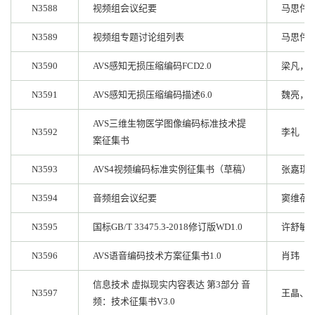
N3588
视频组会议纪要
马思伟
N3589
视频组专题讨论组列表
马思伟
N3590
AVS感知无损压缩编码FCD2.0
梁凡，
N3591
AVS感知无损压缩编码描述6.0
魏亮，
AVS三维生物医学图像编码标准技术提
N3592
李礼
案征集书
N3593
AVS4视频编码标准实例征集书（草稿）
张嘉琪
N3594
音频组会议纪要
窦维蓓
N3595
国标GB/T 33475.3-2018修订版WD1.0
许舒敏
N3596
AVS语音编码技术方案征集书1.0
肖玮
信息技术 虚拟现实内容表达 第3部分 音
N3597
王晶、
频：技术征集书V3.0