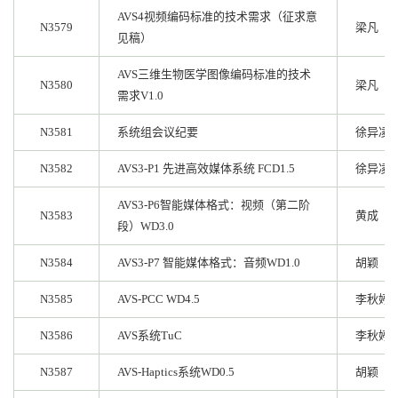
AVS4视频编码标准的技术需求（征求意
N3579
梁凡
见稿）
AVS三维生物医学图像编码标准的技术
N3580
梁凡
需求V1.0
N3581
系统组会议纪要
徐异凌
N3582
AVS3-P1 先进高效媒体系统 FCD1.5
徐异凌
AVS3-P6智能媒体格式：视频（第二阶
N3583
黄成
段）WD3.0
N3584
AVS3-P7 智能媒体格式：音频WD1.0
胡颖
N3585
AVS-PCC WD4.5
李秋婷
N3586
AVS系统TuC
李秋婷
N3587
AVS-Haptics系统WD0.5
胡颖