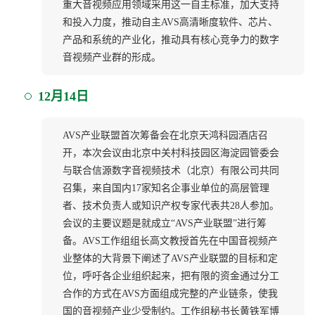
重大音视频应用领域采用这一自主标准，加大支持
和投入力度，推动自主AVS高清晰度软件、芯片、
产品和系统的产业化，推动具有核心竞争力的数字
音视频产业群的形成。
12月14日
AVS产业联盟首次筹备会在北京天鸿科园酒店召
开，本次会议由北京中关村科技园区海淀园管委会
与联合信源数字音视频技术（北京）有限公司共同
召集，来自国内17家知名企事业单位的高层管理
者、技术负责人或知识产权专家代表共28人参加。
会议的主要议题是就成立“AVS产业联盟”进行筹
备。AVS工作组组长高文教授首先在中国音视频产
业整体的大背景下阐述了AVS产业联盟的目标和定
位，呼吁各企业组织起来，把有限的资金通过分工
合作的方式在AVS方面组成完整的产业链条，使我
国的音视频产业少受制约。工作组秘书长黄铁军博