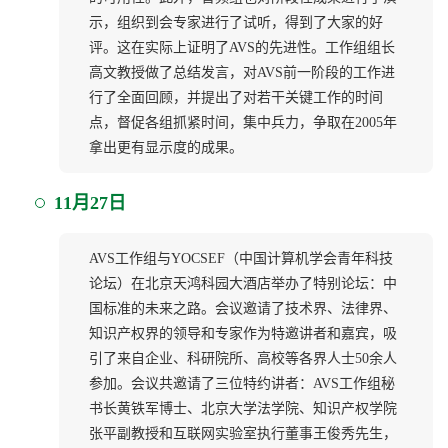
示，组织到会专家进行了试听，得到了大家的好
评。这在实际上证明了AVS的先进性。工作组组长
高文教授做了总结发言，对AVS前一阶段的工作进
行了全面回顾，并提出了对若干关键工作的时间
点，督促各组抓紧时间，集中兵力，争取在2005年
拿出更有显示度的成果。
11月27日
AVS工作组与YOCSEF（中国计算机学会青年科技
论坛）在北京天鸿科园大酒店举办了特别论坛：中
国标准的未来之路。会议邀请了技术界、法律界、
知识产权界的领导和专家作为特邀讲者和嘉宾，吸
引了来自企业、科研院所、高校等各界人士50余人
参加。会议共邀请了三位特约讲者：AVS工作组秘
书长黄铁军博士、北京大学法学院、知识产权学院
张平副教授和互联网实验室执行董事王俊秀先生，