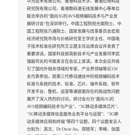
华为技术有限公司、香港科技大学、香港应用科技
研究院有限公司、香港数码港无线发展中心等单位
联合举办的“面向3G的AVS视频编码技术与产业发
展研讨会”在深圳举行。中国工程院倪光南院士、中
国工程院张乃通院士、国家发展与改革委员会宏观
经济研究院市场与价格研究室王学庆主任、中国电
子技术标准化研究所王立建主任出席会议并发表了
重要讲话，国家科技部高新技术与产业发展司李武
强副司长的书面发言在会议上宣读。本次会议共吸
引了国内外相关领域的专家、产业界领袖等近150
名代表参加，就第三代移动通信中的视频编码技术
标准与系统的技术、标准、芯片、操作系统、软件
开发平台、整机、运营等诸层面存在的挑战性问题
展开了深入热烈的讨论。研讨会分为“面向3G的
AVS视频编码技术与产业”、“3G移动多媒体芯片”、
“3G移动多媒体信息服务业务平台与运营”、“3G移
动多媒体应用和终端”等四个议题，四个议题发言人
分别为：高文、Dr.Oscar Au、郑晓军；李峰、张国