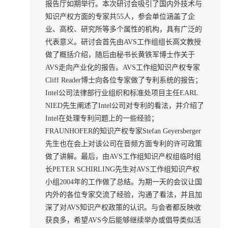
报告厅如期举行。本次研讨会吸引了国内外技术与
知识产权方面的专家共55人，参会单位涵盖了企
业、高校、研究所等多个属性的机构，具有广泛的
代表意义。研讨会首先由AVS工作组组长高文教授
做了概括介绍，随后由秘书长黄铁军博士作关于
AVS走向产业化的报告。AVS工作组知识产权专家
Cliff Reader博士向各位专家做了专利系统的报告；
Intel公司法律部行业组织和标准处项目主任EARL
NIED先生阐述了Intel公司对专利的看法，并介绍了
Intel在处理专利问题上的一些经验；
FRAUNHOFER的知识产权专家Stefan Geyersberger
先生也在会上对该公司在音频方面专利的许可政策
做了讲解。最后，由AVS工作组知识产权组临时组
长PETER SCHIRLING先生对AVS工作组知识产权
小组2004年的工作做了总结。为期一天的会议让国
内外的各位专家交流了经验，沟通了看法，并且加
深了对AVS知识产权政策的认识。与会者都反映收
获良多，希望AVS今后能够继续举办或倡导类似活