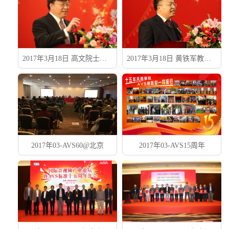
2017年3月18日 高文院士在AVS15周年讲话@北京
2017年3月18日 黄铁军教授在AVS15周年讲话@北京
2017年03-AVS60@北京
2017年03-AVS15周年