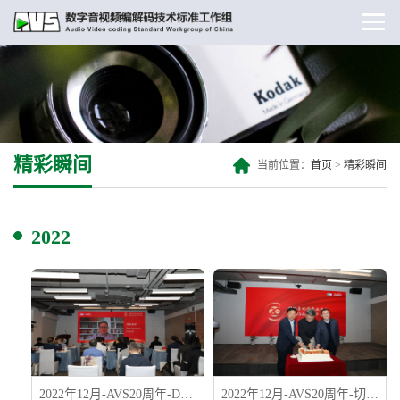
精彩瞬间
当前位置：
首页
>
精彩瞬间
2022
2022年12月-AVS20周年-DVB Peter MacAvock主席致辞
2022年12月-AVS20周年-切周年庆蛋糕仪式