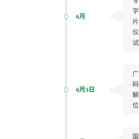
专
字
6月
片
仪
试
广
码
6月3日
解
位
国