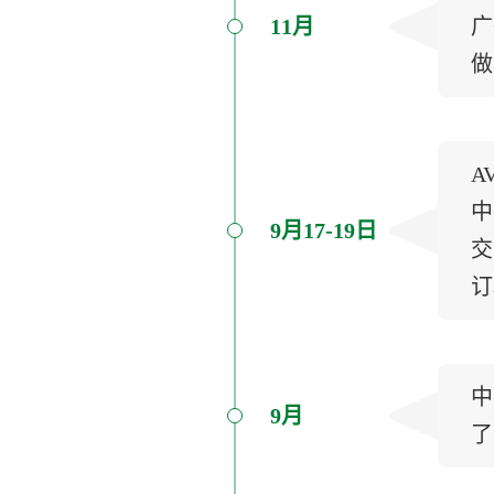
11月
广
做
A
中
9月17-19日
交
订
中
9月
了