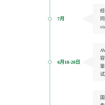
经
7月
同时
v
A
容
6月18-20日
鉴
试
国