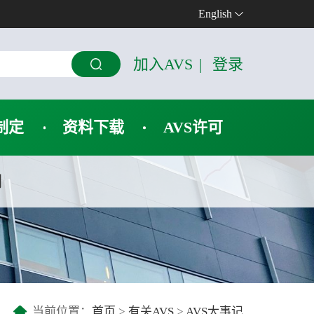
English
加入AVS
|
登录
制定
资料下载
AVS许可
们
当前位置：
首页
>
有关AVS
>
AVS大事记