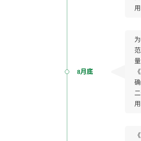
用
为
范
量
8月底
《
确
二
用
《