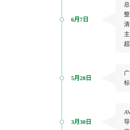
总
整
6月7日
清
主
超
广
5月28日
标
A
3月30日
导