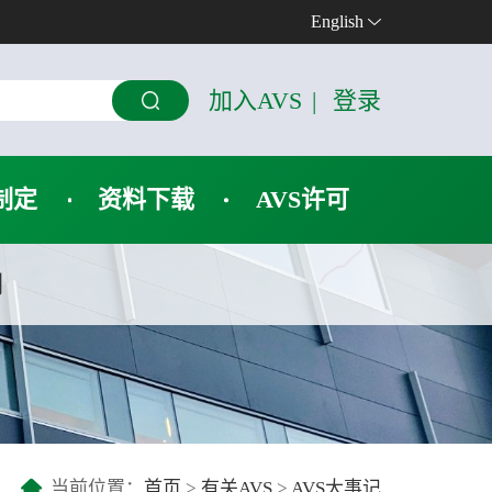
English
加入AVS
|
登录
制定
资料下载
AVS许可
们
当前位置：
首页
>
有关AVS
>
AVS大事记